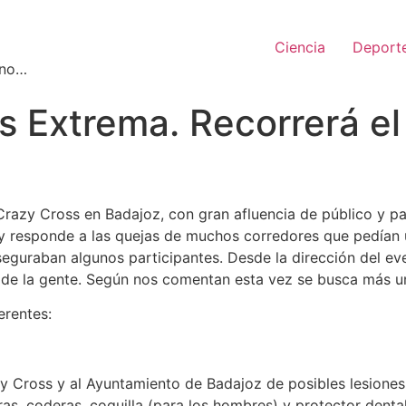
Ciencia
Deport
 no…
Extrema. Recorrerá el ca
razy Cross en Badajoz, con gran afluencia de público y pa
 y responde a las quejas de muchos corredores que pedían 
eguraban algunos participantes. Desde la dirección del ev
 de la gente. Según nos comentan esta vez se busca más un
erentes:
zy Cross y al Ayuntamiento de Badajoz de posibles lesione
eras, coderas, coquilla (para los hombres) y protector dental