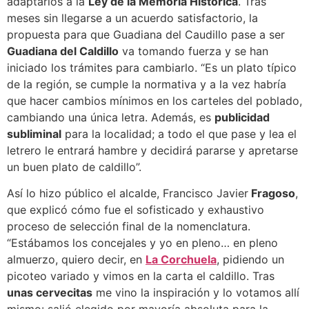
adaptarlos a la
Ley de la Memoria Histórica
. Tras
meses sin llegarse a un acuerdo satisfactorio, la
propuesta para que Guadiana del Caudillo pase a ser
Guadiana del Caldillo
va tomando fuerza y se han
iniciado los trámites para cambiarlo. “Es un plato típico
de la región, se cumple la normativa y a la vez habría
que hacer cambios mínimos en los carteles del poblado,
cambiando una única letra. Además, es
publicidad
subliminal
para la localidad; a todo el que pase y lea el
letrero le entrará hambre y decidirá pararse y apretarse
un buen plato de caldillo”.
Así lo hizo público el alcalde, Francisco Javier
Fragoso
,
que explicó cómo fue el sofisticado y exhaustivo
proceso de selección final de la nomenclatura.
“Estábamos los concejales y yo en pleno… en pleno
almuerzo, quiero decir, en
La Corchuela
, pidiendo un
picoteo variado y vimos en la carta el caldillo. Tras
unas cervecitas
me vino la inspiración y lo votamos allí