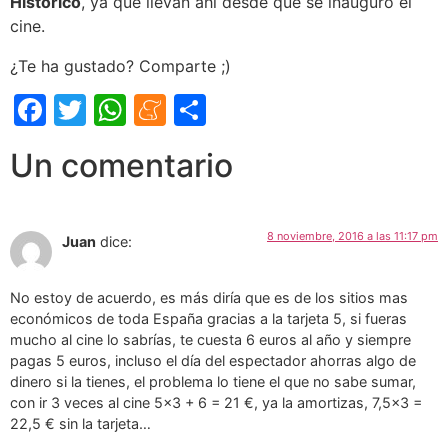
Histórico
, ya que llevan ahí desde que se inauguró el
cine.
¿Te ha gustado? Comparte ;)
Facebook
Twitter
WhatsApp
Meneame
Compartir
Un comentario
8 noviembre, 2016 a las 11:17 pm
Juan
dice:
No estoy de acuerdo, es más diría que es de los sitios mas
económicos de toda España gracias a la tarjeta 5, si fueras
mucho al cine lo sabrías, te cuesta 6 euros al año y siempre
pagas 5 euros, incluso el día del espectador ahorras algo de
dinero si la tienes, el problema lo tiene el que no sabe sumar,
con ir 3 veces al cine 5×3 + 6 = 21 €, ya la amortizas, 7,5×3 =
22,5 € sin la tarjeta…